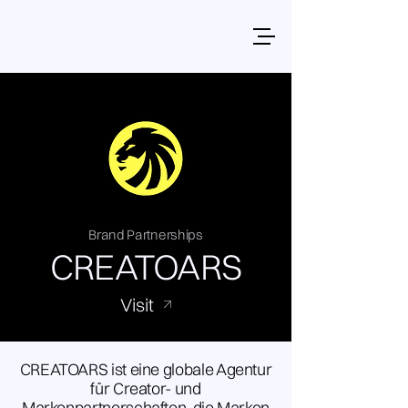
Brand Partnerships
CREATOARS
Visit
CREATOARS ist eine globale Agentur
für Creator- und
Markenpartnerschaften, die Marken